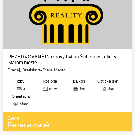
REZERVOVANÉ! 2 izbový byt na Šoltésovej ulici v
Starom meste
Predaj, Bratislava-Staré Mesto
Izby
Rozloha
Balkón
Optická sieť
2
2
54 m
áno
áno
Orientácia
Západ
Cena
Rezervované