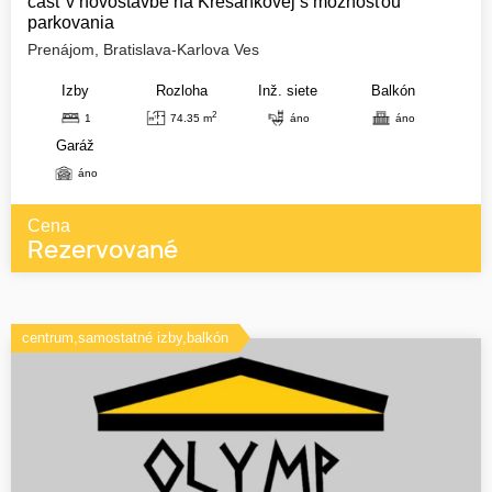
časť v novostavbe na Kresánkovej s možnosťou
parkovania
Prenájom, Bratislava-Karlova Ves
Izby
Rozloha
Inž. siete
Balkón
2
1
74.35 m
áno
áno
Garáž
áno
Cena
Rezervované
centrum,samostatné izby,balkón